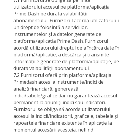
7.1 Furnizorul se obligă să permită
utilizatorului accesul pe platforma/aplicația
Prime Dash pe durata valabilității
abonamentului. Furnizorul acordă utilizatorului
un drept de folosință a serviciilor,
instrumentelor și a datelor generate de
platforma/aplicația Prime Dash. Furnizorul
acordă utilizatorului dreptul de a încărca date în
platformă/aplicație, a descărca și transmite
informațiile generate de platformă/aplicație, pe
durata valabilității abonamentului.
7.2 Furnizorul oferă prin platforma/aplicația
Primedash acces la instrumente/indici de
analiză financiară, generează
indici/tabele/grafice dar nu garantează accesul
permanent la anumiți indici sau indicatori.
Furnizorul se obligă să acorde utilizatorului
accesul la indicii/indicatorii, graficele, tabelele și
rapoartele financiare existente în aplicație la
momentul accesării acesteia, nefiind