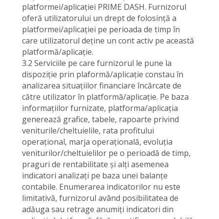
platformei/aplicației PRIME DASH. Furnizorul
oferă utilizatorului un drept de folosință a
platformei/aplicației pe perioada de timp în
care utilizatorul deține un cont activ pe această
platformă/aplicație.
3.2 Serviciile pe care furnizorul le pune la
dispoziție prin plaformă/aplicație constau în
analizarea situațiilor financiare încărcate de
către utilizator în platformă/aplicație. Pe baza
informațiilor furnizate, platforma/aplicația
generează grafice, tabele, rapoarte privind
veniturile/cheltuielile, rata profitului
operațional, marja operațională, evoluția
veniturilor/cheltuielilor pe o perioadă de timp,
praguri de rentabilitate și alți asemenea
indicatori analizați pe baza unei balanțe
contabile. Enumerarea indicatorilor nu este
limitativă, furnizorul având posibilitatea de
adăuga sau retrage anumiți indicatori din