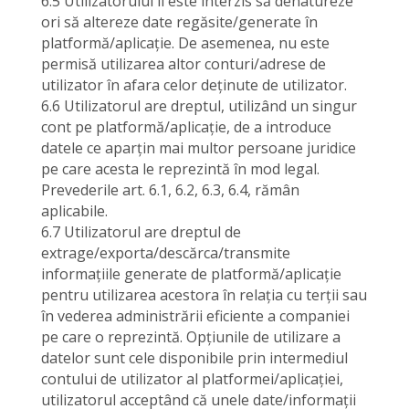
6.5 Utilizatorului îi este interzis să denatureze
ori să altereze date regăsite/generate în
platformă/aplicație. De asemenea, nu este
permisă utilizarea altor conturi/adrese de
utilizator în afara celor deținute de utilizator.
6.6 Utilizatorul are dreptul, utilizând un singur
cont pe platformă/aplicație, de a introduce
datele ce aparțin mai multor persoane juridice
pe care acesta le reprezintă în mod legal.
Prevederile art. 6.1, 6.2, 6.3, 6.4, rămân
aplicabile.
6.7 Utilizatorul are dreptul de
extrage/exporta/descărca/transmite
informațiile generate de platformă/aplicație
pentru utilizarea acestora în relația cu terții sau
în vederea administrării eficiente a companiei
pe care o reprezintă. Opțiunile de utilizare a
datelor sunt cele disponibile prin intermediul
contului de utilizator al platformei/aplicației,
utilizatorul acceptând că unele date/informații