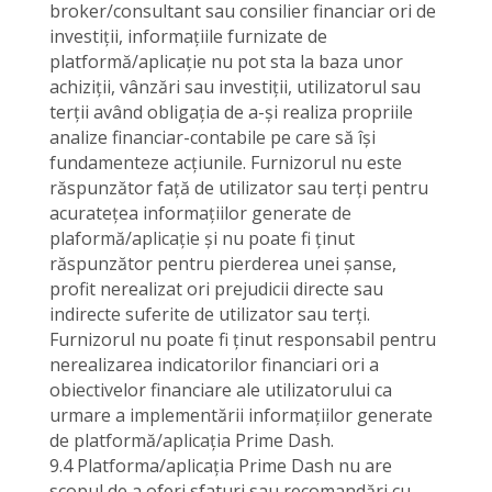
broker/consultant sau consilier financiar ori de
investiții, informațiile furnizate de
platformă/aplicație nu pot sta la baza unor
achiziții, vânzări sau investiții, utilizatorul sau
terții având obligația de a-și realiza propriile
analize financiar-contabile pe care să își
fundamenteze acțiunile. Furnizorul nu este
răspunzător față de utilizator sau terți pentru
acuratețea informațiilor generate de
plaformă/aplicație și nu poate fi ținut
răspunzător pentru pierderea unei șanse,
profit nerealizat ori prejudicii directe sau
indirecte suferite de utilizator sau terți.
Furnizorul nu poate fi ținut responsabil pentru
nerealizarea indicatorilor financiari ori a
obiectivelor financiare ale utilizatorului ca
urmare a implementării informațiilor generate
de platformă/aplicația Prime Dash.
9.4 Platforma/aplicația Prime Dash nu are
scopul de a oferi sfaturi sau recomandări cu