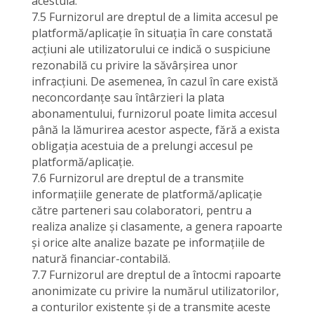
acestuia.
7.5 Furnizorul are dreptul de a limita accesul pe
platformă/aplicație în situația în care constată
acțiuni ale utilizatorului ce indică o suspiciune
rezonabilă cu privire la săvârșirea unor
infracțiuni. De asemenea, în cazul în care există
neconcordanțe sau întârzieri la plata
abonamentului, furnizorul poate limita accesul
până la lămurirea acestor aspecte, fără a exista
obligația acestuia de a prelungi accesul pe
platformă/aplicație.
7.6 Furnizorul are dreptul de a transmite
informațiile generate de platformă/aplicație
către parteneri sau colaboratori, pentru a
realiza analize și clasamente, a genera rapoarte
și orice alte analize bazate pe informațiile de
natură financiar-contabilă.
7.7 Furnizorul are dreptul de a întocmi rapoarte
anonimizate cu privire la numărul utilizatorilor,
a conturilor existente și de a transmite aceste