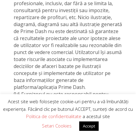
profesionale, inclusiv, dar fără a se limita la,
consultanță pentru investiții sau impozite,
repartizare de profituri, etc. Nicio ilustrație,
diagramă, diagramă sau altă ilustrație generată
de Prime Dash nu este destinată să garanteze
că rezultatele proiectate ale unor ipoteze alese
de utilizator vor fi realizabile sau rezonabile din
punct de vedere comercial. Utilzatorul își asumă
toate riscurile asociate cu implementarea
deciziilor de afaceri bazate pe ilustrații
concepute și implementate de utilizator pe
baza informațiilor generate de
platforma/aplicația Prime Dash.
9.6 Furnizorul nu este responsabil pentru
deciziile sau acțiunile întreprinse de terți ca
Acest site web folosește cookie-uri pentru a vă îmbunătăți
urmare a prezentării către aceștia a unor
experiența. Făcând clic pe butonul ACCEPT, sunteți de acord cu
informații, tabele, diagrame, grafice, rapoarte
Politica de confidentialitate
a acestul site
generate de platforma/aplicația Prime Dash.
Setari Cookies
Accept
Cap.10 Confidențialitate