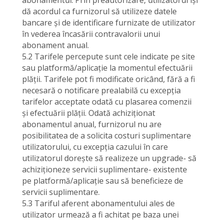
abonamentul. Prin preautorizare, utilizatorul își
dă acordul ca furnizorul să utilizeze datele
bancare și de identificare furnizate de utilizator
în vederea încasării contravalorii unui
abonament anual.
5.2 Tarifele percepute sunt cele indicate pe site
sau platformă/aplicație la momentul efectuării
plății. Tarifele pot fi modificate oricând, fără a fi
necesară o notificare prealabilă cu excepția
tarifelor acceptate odată cu plasarea comenzii
și efectuării plății. Odată achiziționat
abonamentul anual, furnizorul nu are
posibilitatea de a solicita costuri suplimentare
utilizatorului, cu excepția cazului în care
utilizatorul dorește să realizeze un upgrade- să
achiziționeze servicii suplimentare- existente
pe platformă/aplicație sau să beneficieze de
servicii suplimentare.
5.3 Tariful aferent abonamentului ales de
utilizator urmează a fi achitat pe baza unei