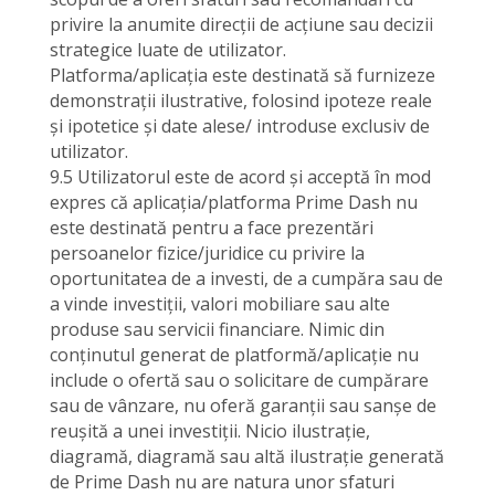
privire la anumite direcții de acțiune sau decizii
strategice luate de utilizator.
Platforma/aplicația este destinată să furnizeze
demonstrații ilustrative, folosind ipoteze reale
și ipotetice și date alese/ introduse exclusiv de
utilizator.
9.5 Utilizatorul este de acord și acceptă în mod
expres că aplicația/platforma Prime Dash nu
este destinată pentru a face prezentări
persoanelor fizice/juridice cu privire la
oportunitatea de a investi, de a cumpăra sau de
a vinde investiții, valori mobiliare sau alte
produse sau servicii financiare. Nimic din
conținutul generat de platformă/aplicație nu
include o ofertă sau o solicitare de cumpărare
sau de vânzare, nu oferă garanții sau sanșe de
reușită a unei investiții. Nicio ilustrație,
diagramă, diagramă sau altă ilustrație generată
de Prime Dash nu are natura unor sfaturi