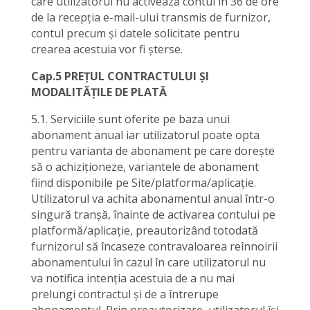
care utilizatorul nu activează contul în 36 de ore
de la recepția e-mail-ului transmis de furnizor,
contul precum și datele solicitate pentru
crearea acestuia vor fi șterse.
Cap.5 PREȚUL CONTRACTULUI ȘI
MODALITĂȚILE DE PLATĂ
5.1. Serviciile sunt oferite pe baza unui
abonament anual iar utilizatorul poate opta
pentru varianta de abonament pe care dorește
să o achiziționeze, variantele de abonament
fiind disponibile pe Site/platforma/aplicație.
Utilizatorul va achita abonamentul anual într-o
singură tranșă, înainte de activarea contului pe
platformă/aplicație, preautorizând totodată
furnizorul să încaseze contravaloarea reînnoirii
abonamentului în cazul în care utilizatorul nu
va notifica intenția acestuia de a nu mai
prelungi contractul și de a întrerupe