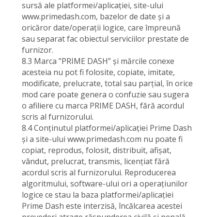
sursă ale platformei/aplicației, site-ului
www.primedash.com, bazelor de date și a
oricăror date/operații logice, care împreună
sau separat fac obiectul serviciilor prestate de
furnizor.
8.3 Marca ”PRIME DASH” și mărcile conexe
acesteia nu pot fi folosite, copiate, imitate,
modificate, prelucrate, total sau parțial, în orice
mod care poate genera o confuzie sau sugera
o afiliere cu marca PRIME DASH, fără acordul
scris al furnizorului.
8.4 Conținutul platformei/aplicației Prime Dash
și a site-ului www.primedash.com nu poate fi
copiat, reprodus, folosit, distribuit, afișat,
vândut, prelucrat, transmis, licențiat fără
acordul scris al furnizorului. Reproducerea
algoritmului, software-ului ori a operațiunilor
logice ce stau la baza platformei/aplicației
Prime Dash este interzisă, încălcarea acestei