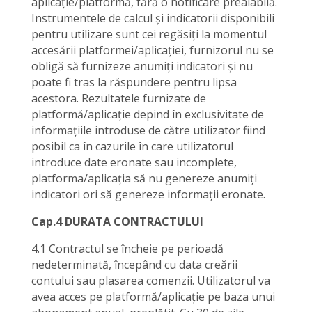
aplicație/platformă, fără o notificare prealabilă.
Instrumentele de calcul și indicatorii disponibili
pentru utilizare sunt cei regăsiți la momentul
accesării platformei/aplicației, furnizorul nu se
obligă să furnizeze anumiți indicatori și nu
poate fi tras la răspundere pentru lipsa
acestora. Rezultatele furnizate de
platformă/aplicație depind în exclusivitate de
informațiile introduse de către utilizator fiind
posibil ca în cazurile în care utilizatorul
introduce date eronate sau incomplete,
platforma/aplicația să nu genereze anumiți
indicatori ori să genereze informații eronate.
Cap.4 DURATA CONTRACTULUI
4.1 Contractul se încheie pe perioadă
nedeterminată, începând cu data creării
contului sau plasarea comenzii. Utilizatorul va
avea acces pe platformă/aplicație pe baza unui