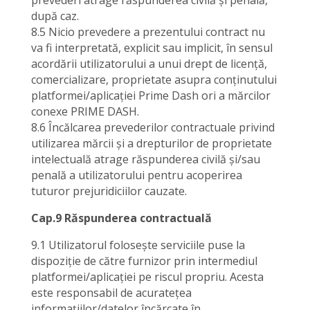
prevederi atrage răspunderea civilă și penală,
după caz.
8.5 Nicio prevedere a prezentului contract nu
va fi interpretată, explicit sau implicit, în sensul
acordării utilizatorului a unui drept de licență,
comercializare, proprietate asupra conținutului
platformei/aplicației Prime Dash ori a mărcilor
conexe PRIME DASH.
8.6 Încălcarea prevederilor contractuale privind
utilizarea mărcii și a drepturilor de proprietate
intelectuală atrage răspunderea civilă și/sau
penală a utilizatorului pentru acoperirea
tuturor prejuridiciilor cauzate.
Cap.9 Răspunderea contractuală
9.1 Utilizatorul folosește serviciile puse la
dispoziție de către furnizor prin intermediul
platformei/aplicației pe riscul propriu. Acesta
este responsabil de acuratețea
informațiilor/datelor încărcate în