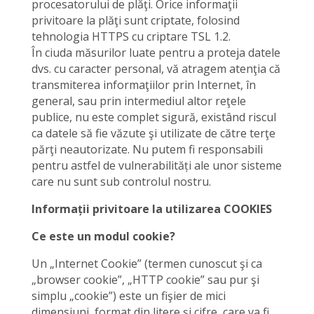
procesatorului de plăţi. Orice informaţii
privitoare la plăţi sunt criptate, folosind
tehnologia HTTPS cu criptare TSL 1.2.
În ciuda măsurilor luate pentru a proteja datele
dvs. cu caracter personal, vă atragem atenţia că
transmiterea informaţiilor prin Internet, în
general, sau prin intermediul altor reţele
publice, nu este complet sigură, existând riscul
ca datele să fie văzute şi utilizate de către terţe
părţi neautorizate. Nu putem fi responsabili
pentru astfel de vulnerabilități ale unor sisteme
care nu sunt sub controlul nostru.
Informații privitoare la utilizarea COOKIES
Ce este un modul cookie?
Un „Internet Cookie” (termen cunoscut şi ca
„browser cookie”, „HTTP cookie” sau pur şi
simplu „cookie”) este un fişier de mici
dimensiuni, format din litere şi cifre, care va fi