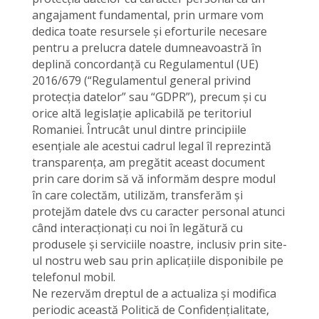
angajament fundamental, prin urmare vom
dedica toate resursele și eforturile necesare
pentru a prelucra datele dumneavoastră în
deplină concordanță cu Regulamentul (UE)
2016/679 (“Regulamentul general privind
protecția datelor” sau “GDPR”), precum și cu
orice altă legislație aplicabilă pe teritoriul
Romaniei. Întrucât unul dintre principiile
esențiale ale acestui cadrul legal îl reprezintă
transparența, am pregătit aceast document
prin care dorim să vă informăm despre modul
în care colectăm, utilizăm, transferăm și
protejăm datele dvs cu caracter personal atunci
când interacționați cu noi în legătură cu
produsele și serviciile noastre, inclusiv prin site-
ul nostru web sau prin aplicațiile disponibile pe
telefonul mobil.
Ne rezervăm dreptul de a actualiza și modifica
periodic această Politică de Confidențialitate,