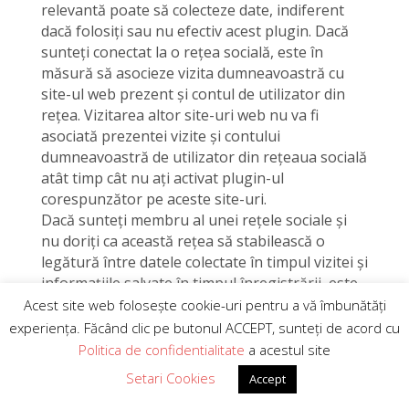
relevantă poate să colecteze date, indiferent
dacă folosiți sau nu efectiv acest plugin. Dacă
sunteți conectat la o rețea socială, este în
măsură să asocieze vizita dumneavoastră cu
site-ul web prezent și contul de utilizator din
rețea. Vizitarea altor site-uri web nu va fi
asociată prezentei vizite și contului
dumneavoastră de utilizator din rețeaua socială
atât timp cât nu ați activat plugin-ul
corespunzător pe aceste site-uri.
Dacă sunteți membru al unei rețele sociale și
nu doriți ca această rețea să stabilească o
legătură între datele colectate în timpul vizitei și
informațiile salvate în timpul înregistrării, este
necesar să deconectați sesiunea de utilizator de
Acest site web folosește cookie-uri pentru a vă îmbunătăți
la rețea înainte de a activa plugin-urile.
experiența. Făcând clic pe butonul ACCEPT, sunteți de acord cu
Politica de confidentialitate
a acestul site
Nu putem să influențăm sau să decidem în
Setari Cookies
Accept
legătură cu volumul și natura datelor colectate
de rețeaua socială prin aceste plugin-uri.