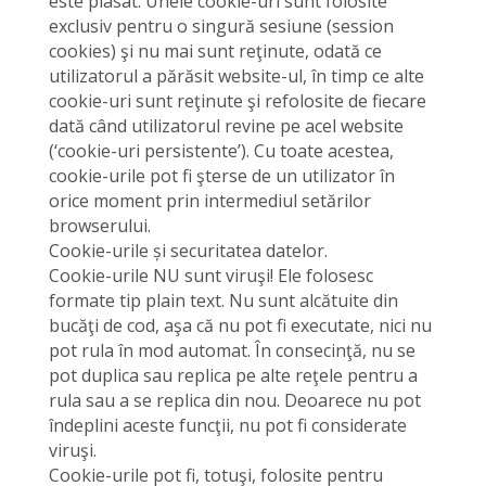
este plasat. Unele cookie-uri sunt folosite
exclusiv pentru o singură sesiune (session
cookies) şi nu mai sunt reţinute, odată ce
utilizatorul a părăsit website-ul, în timp ce alte
cookie-uri sunt reţinute şi refolosite de fiecare
dată când utilizatorul revine pe acel website
(‘cookie-uri persistente’). Cu toate acestea,
cookie-urile pot fi şterse de un utilizator în
orice moment prin intermediul setărilor
browserului.
Cookie-urile și securitatea datelor.
Cookie-urile NU sunt viruşi! Ele folosesc
formate tip plain text. Nu sunt alcătuite din
bucăţi de cod, aşa că nu pot fi executate, nici nu
pot rula în mod automat. În consecinţă, nu se
pot duplica sau replica pe alte reţele pentru a
rula sau a se replica din nou. Deoarece nu pot
îndeplini aceste funcţii, nu pot fi considerate
viruşi.
Cookie-urile pot fi, totuşi, folosite pentru