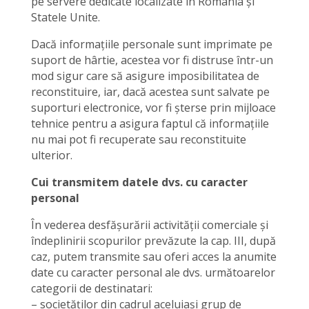
pe servere dedicate localizate în România și
Statele Unite.
Dacă informațiile personale sunt imprimate pe
suport de hârtie, acestea vor fi distruse într-un
mod sigur care să asigure imposibilitatea de
reconstituire, iar, dacă acestea sunt salvate pe
suporturi electronice, vor fi șterse prin mijloace
tehnice pentru a asigura faptul că informațiile
nu mai pot fi recuperate sau reconstituite
ulterior.
Cui transmitem datele dvs. cu caracter
personal
În vederea desfășurării activității comerciale și
îndeplinirii scopurilor prevăzute la cap. III, după
caz, putem transmite sau oferi acces la anumite
date cu caracter personal ale dvs. următoarelor
categorii de destinatari:
– societăților din cadrul aceluiași grup de