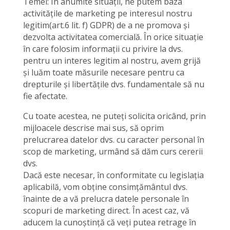
Temei: În anumite situații, ne putem baza
activitățile de marketing pe interesul nostru
legitim(art.6 lit. f) GDPR) de a ne promova și
dezvolta activitatea comercială. În orice situație
în care folosim informații cu privire la dvs.
pentru un interes legitim al nostru, avem grijă
și luăm toate măsurile necesare pentru ca
drepturile și libertățile dvs. fundamentale să nu
fie afectate.
Cu toate acestea, ne puteți solicita oricând, prin
mijloacele descrise mai sus, să oprim
prelucrarea datelor dvs. cu caracter personal în
scop de marketing, urmând să dăm curs cererii
dvs.
Dacă este necesar, în conformitate cu legislația
aplicabilă, vom obține consimțământul dvs.
înainte de a vă prelucra datele personale în
scopuri de marketing direct. În acest caz, vă
aducem la cunoștință că veți putea retrage în